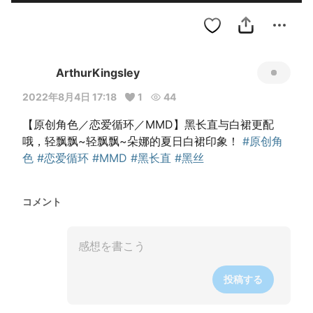
ArthurKingsley
2022年8月4日 17:18
1
44
【原创角色／恋爱循环／MMD】黑长直与白裙更配
哦，轻飘飘~轻飘飘~朵娜的夏日白裙印象！ 
#原创角
色
#恋爱循环
#MMD
#黑长直
#黑丝
コメント
投稿する