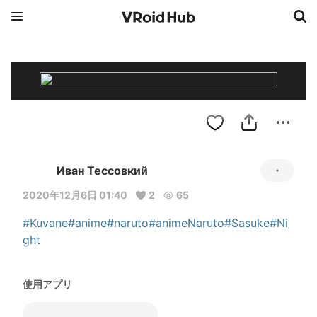
Иван Тессовкий
2020年12月6日 01:40
2
65
#Kuvane
#anime
#naruto
#animeNaruto
#Sasuke
#Ni
ght
使用アプリ