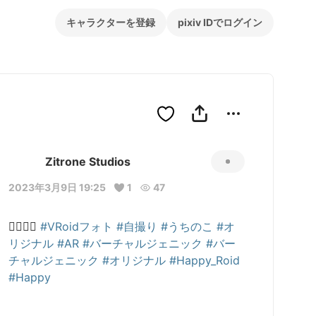
キャラクターを登録
pixiv IDでログイン
Zitrone Studios
2023年3月9日 19:25
1
47
😶‍🌫️😶‍🌫️ 
#VRoidフォト
#自撮り
#うちのこ
#オ
リジナル
#AR
#バーチャルジェニック
#バー
チャルジェニック
#オリジナル
#Happy_Roid
#Happy