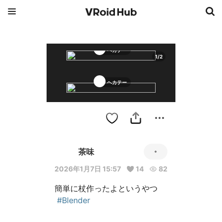
ヘカテー
1
/
2
ヘカテー
茶味
2026年1月7日 15:57
14
82
簡単に杖作ったよというやつ

#Blender