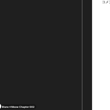
コメ
Blanc☆Meow Chapter 002