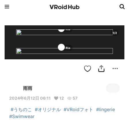
Ria
1
/
2
Ria
雨雨
2024年6月12日 06:11
12
57
#うちのこ
#オリジナル
#VRoidフォト
#lingerie
#Swimwear