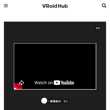
1
/
3
一般通過JK ヨミ