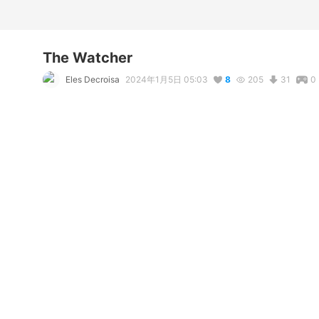
The Watcher
Eles Decroisa
2024年1月5日 05:03
8
205
31
0
説明
#
VRoidStudio
コメント