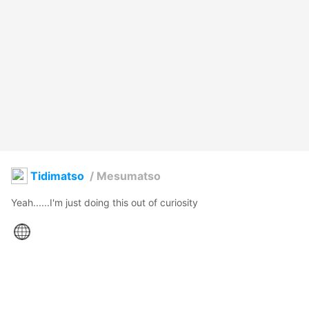
Tidimatso
/
Mesumatso
Yeah......I'm just doing this out of curiosity
HashBrown_CWA
2022年1月27日 10:50
5
178
0
0