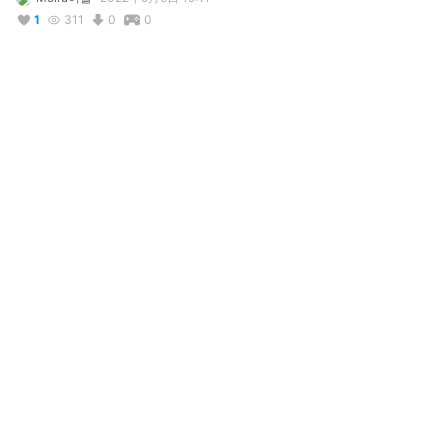
1
311
0
0
説明
#
테일즈런너
#
테런
#
TalesRunner
#
엘림스
테런 엘림스 스마일 구현해보았습니다
コメント
投稿する
リアクション