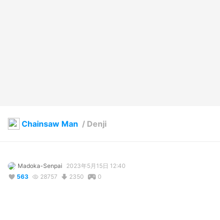
Chainsaw Man
/
Denji
Madoka-Senpai
2023年5月15日 12:40
563
28757
2350
0
説明