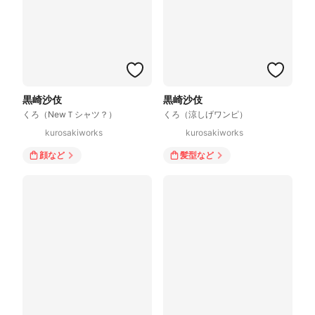
黒崎沙伎
黒崎沙伎
くろ（NewＴシャツ？）
くろ（涼しげワンピ）
kurosakiworks
kurosakiworks
顔
など
髪型
など