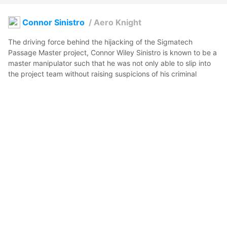
Connor Sinistro
/
Aero Knight
The driving force behind the hijacking of the Sigmatech 
Passage Master project, Connor Wiley Sinistro is known to be a 
master manipulator such that he was not only able to slip into 
the project team without raising suspicions of his criminal 
records but also designed the security systems to serve his 
benefit upon being dismissed from both the project and its 
enterprise.

シグマテック・パッセージマスター計画の乗っ取りを主導したコ
ナー・ワイリー・シニストロは、巧妙な策略家として知られてお
り、犯罪歴を疑われることなくプロジェクトチームに潜入しただ
けでなく、プロジェクトと企業双方から解雇された後も自身の利
益に利用できるようセキュリティシステムを設計していた。
Zero Break
2025年12月20日 12:49
2
87
0
0