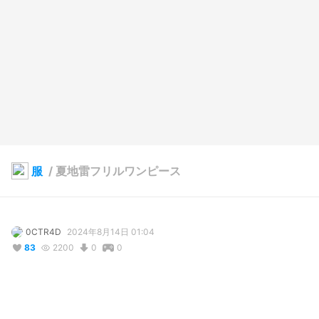
服
/
夏地雷フリルワンピース
0CTR4D
2024年8月14日 01:04
83
2200
0
0
説明
#
VRoidStudio
#
CC_Summer