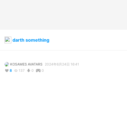
darth something
KOSAMES AVATARS
2024年6月24日 16:41
8
137
0
0
説明
#
VRoidStudio
#
starwarsgirl
#
StarWars
Shes not relay that bad 
コメント