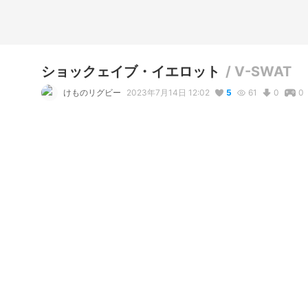
ショックェイブ・イエロット
/
V-SWAT
けものリグビー
2023年7月14日 12:02
5
61
0
0
説明
#
黄色
#
V-SWAT
#
サイボーグ
#
VRoidStudio
まだ子供ながら、一流の実力を持ったV-SWATであり、

高いポテンシャルを持つサイボーグ。

両手に装着されたグローブから、強力なショック・ショット（
小柄な体を生かした、素早い動きで敵を翻弄する。

敵からの熱や冷気、風圧などのダメージを抑えるコスチュー
写真・動画