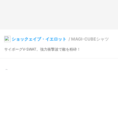
ショックェイブ・イエロット
/
MAGI-CUBEシャツ
サイボーグV-SWAT。強力衝撃波で敵を粉砕！
けものリグビー
2024年1月20日 15:02
7
92
0
0
説明
#
黄色
#
シャツ
#
キューブ
#
サイボーグ
#
V-SWAT
#
VRoidStudio
きっと、マジカルなキューブなのだろう。