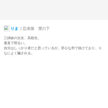
りま
/
忍者服 雪の下
三姉妹の次女、高校生。

素直で明るい。

自分はしっかり者だと思っているが、肝心な所で抜けており、り
なによく騙される。

剣道部所属。

りま「お姉ちゃん、もう騙されないわよ！絶対に、りかを悪の道
から守らないと！」

---------

Her name is Rima.

She has an elder sister, Rina, and a younger sister, Rika.

She is a high school student.

She is hornest and lively nature.

She think she is a stable person. However, she often teased by 
Rina and is a disppointing person.
