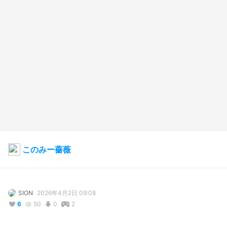
このみー薔薇
SION
2026年4月2日 09:08
6
50
0
2