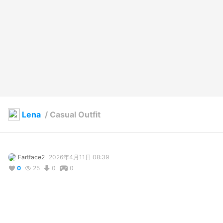
Lena
/
Casual Outfit
Fartface2
2026年4月11日 08:39
0
25
0
0
説明
#
VRoidStudio