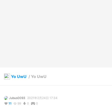
Yo UwU
/
Yo UwU
Jubus0093
2021年2月24日 17:34
11
99
0
0