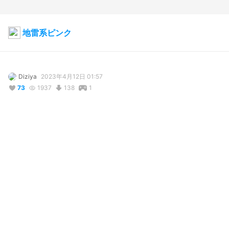
地雷系ピンク
Diziya
2023年4月12日 01:57
73
1937
138
1
説明
#
VRoidStudio
#
オリジナル
#
VRoid
#
ツインテール
#
地雷系
#
地雷系女の子
前に作ってたオリジナルもの
コメント