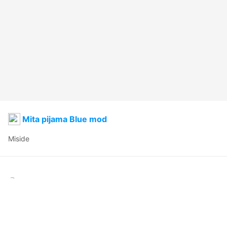
Mita pijama Blue mod
Miside 
eloh rodr
2025年1月19日 08:32
18
378
66
0
説明