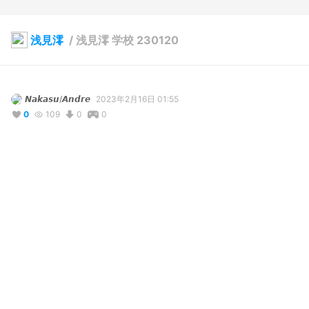
浅見澪
/
浅見澪 学校 230120
𝙉𝙖𝙠𝙖𝙨𝙪/𝘼𝙣𝙙𝙧𝙚
2023年2月16日 01:55
0
109
0
0
説明
浅見澪 学校 230120　先生です。アラサー。

あとは似合う髪型をカスタムすればだいぶ近づくのでは...

変更点多過ぎるから前のバージョンと見比べて確認してみてね！
写真・動画