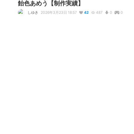
飴色あめう【制作実績】
しゆき
2026年3月23日 18:57
42
487
0
0
コメント
リアクション
dragon_066
が
しました
美味しいりんご
が
しました