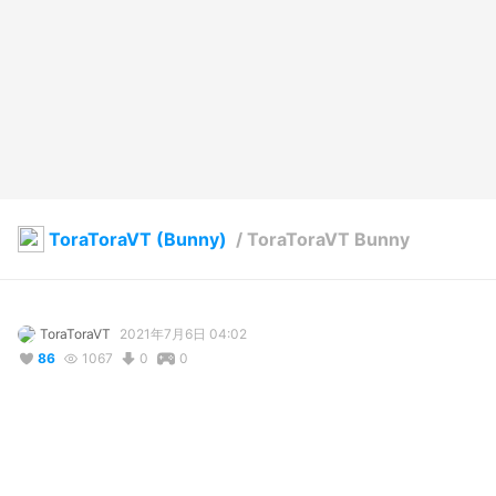
ToraToraVT (Bunny)
/
ToraToraVT Bunny
ToraToraVT
2021年7月6日 04:02
86
1067
0
0
説明
#
Furry
#
VTuber
#
ToraToraVT