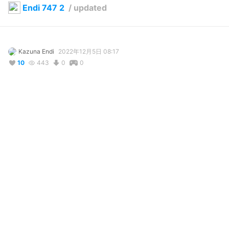
Endi 747 2
/
updated
Kazuna Endi
2022年12月5日 08:17
10
443
0
0
説明
#
VRoidStudio
写真・動画