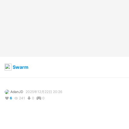
Swarm
AdanJD
2025年12月22日 20:26
6
241
0
0
説明
#
gears5
#
gearsofwar
#
GEARS
#
gears
#
GearsOfWar