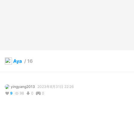
Aya
/
16
yingyang2013
2023年8月31日 22:26
9
98
0
0
説明
#
VRoidStudio
#
ミニ浴衣
#
和風
#
はっぴ
#
ブーツ