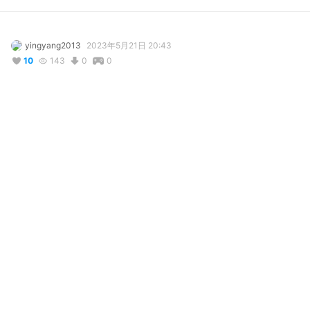
yingyang2013
2023年5月21日 20:43
10
143
0
0
説明
#
VRoidStudio
#
フリルシャツ
コメント
投稿する
リアクション