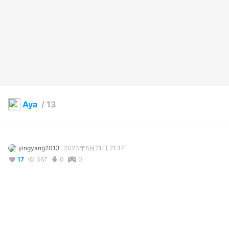
Aya
/
13
yingyang2013
2023年6月21日 21:17
17
367
0
0
説明
#
VRoidStudio
#
チャイナ服