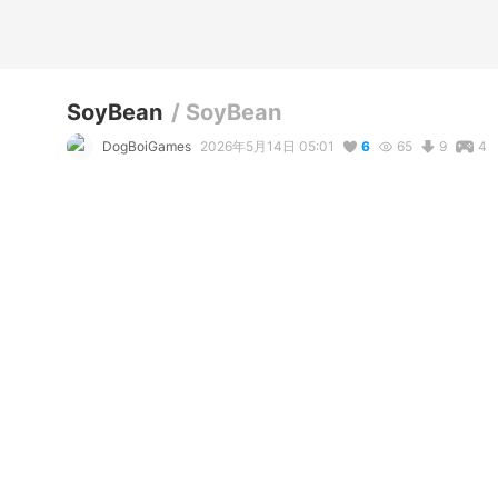
SoyBean
/
SoyBean
DogBoiGames
2026年5月14日 05:01
6
65
9
4
説明
#
VRoidStudio
コメント