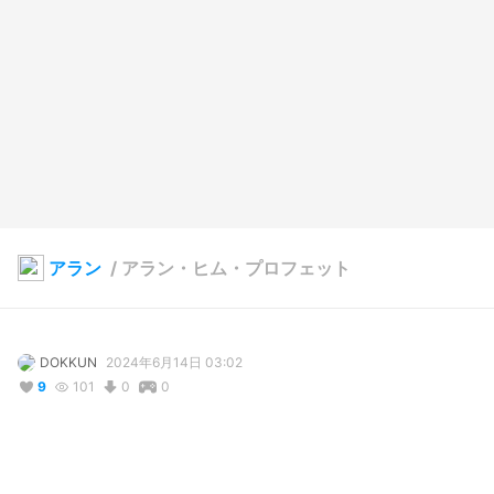
アラン
/
アラン・ヒム・プロフェット
DOKKUN
2024年6月14日 03:02
9
101
0
0
説明
#
VRoidStudio
#
VRoid
#
神父
#
イケメン
#
男性アバター