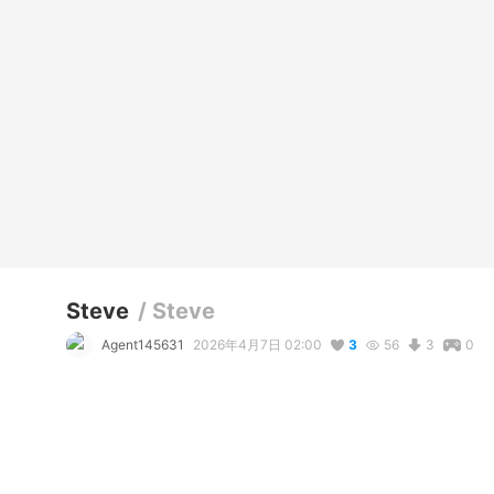
Steve
/
Steve
Agent145631
2026年4月7日 02:00
3
56
3
0
説明
#
VRoidStudio
#
Dark
#
Sans