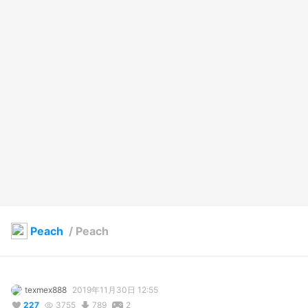
Peach
/
Peach
texmex888
2019年11月30日 12:55
227
3755
789
2