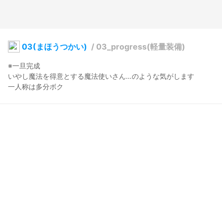
03(まほうつかい)
/
03_progress(軽量装備)
※一旦完成

いやし魔法を得意とする魔法使いさん…のような気がします

一人称は多分ボク
RitraRetri
2022年7月13日 20:20
19
226
0
0
説明
#
ファンタジー
#
オリジナル
#
制作中
#
魔法使い
#
VRoidStudio
#
テクスチャ加工
inner version 0.6
