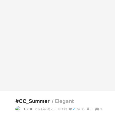
#CC_Summer
/
Elegant
TSIOX
2024年8月23日 06:39
7
95
0
0