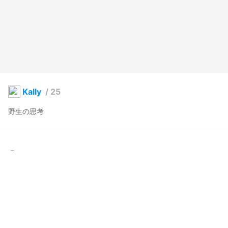
Kally
/
25
野生の思考
yingyang2013
2026年6月3日 22:06
8
44
0
0
説明
#
VRoidStudio
#
オリジナル
写真・動画