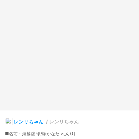
レンリちゃん
/
レンリちゃん
■名前：海越垈 環嶺(かなた れんり)