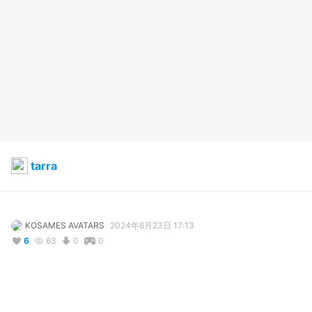
tarra
KOSAMES AVATARS
2024年6月23日 17:13
6
63
0
0
説明
#
VRoidStudio
#
TeenTitans
#
dccomics