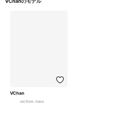
VChanのモデル
VChan
rat.from. mars