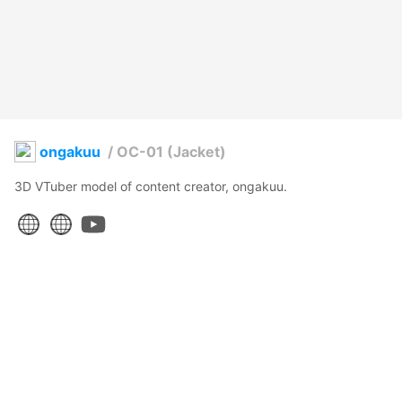
ongakuu
/
OC-01 (Jacket)
3D VTuber model of content creator, ongakuu.
ongakuu 音楽•
2021年10月13日 11:24
22
279
0
0
説明