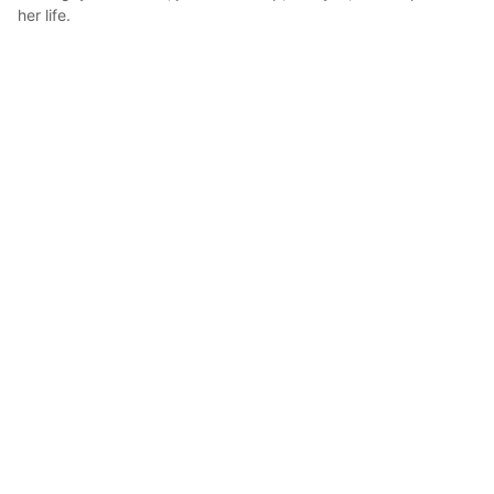
her life.
Rena
2021年10月25日 05:55
1
59
0
0
コメント
投稿する
リアクション
Not A ghost
が
しました