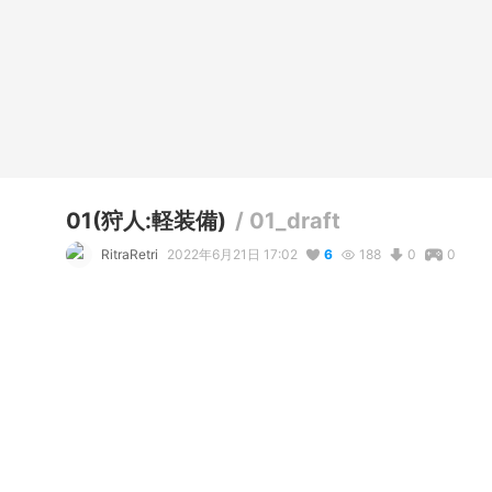
01(狩人:軽装備)
/
01_draft
RitraRetri
2022年6月21日 17:02
6
188
0
0
説明
#
ファンタジー
テクスチャ編集でファンタジー風の装備をつくるチャレンジ
写真・動画