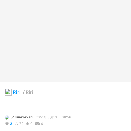
Riri
/
Riri
54bunnyryani
2021年3月13日 08:56
2
72
0
0