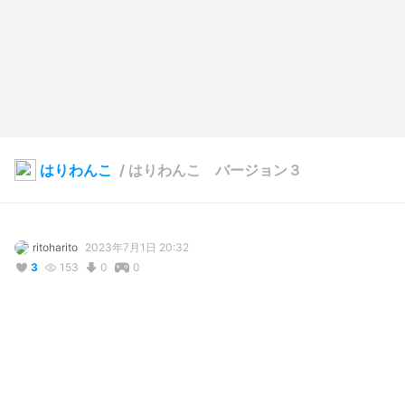
はりわんこ
/
はりわんこ バージョン３
ritoharito
2023年7月1日 20:32
3
153
0
0
説明
#
VRoidStudio
#
VRoid
#
犬耳
#
オリジナル
コメント