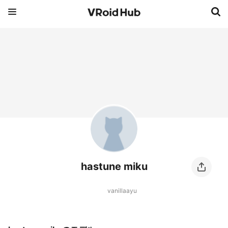
hastune miku
vanillaayu