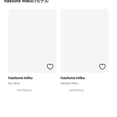
hastune mikuのモデル
hastune miku
hastune miku
iku diva
hasten miku
vanillaayu
vanillaayu