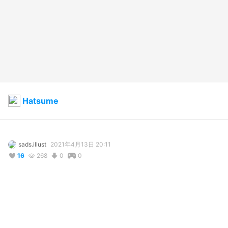
Hatsume
sads.illust
2021年4月13日 20:11
16
268
0
0
説明
Hatsume belongs to a friend of mine.