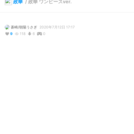
政華
/
政華 ワンピースver.
蒼崎/朝陽うさぎ
2020年7月12日 17:17
9
118
6
0
説明
#
輝けうちの子
#
ツインテール
#
ワンピース
#
オリジナル
#
金髪少女
金髪のツインテと青緑色の瞳が特徴です(^-^)

衣装はBOOTHからダウンロードした既製品のワンピースを使用さ
せて頂きました♪

一見真面目ちゃんですが、性格はまあまあのこと…、ダークな感
じでしょうか(・・;)

皮肉を言うのが上手いです。
コメント