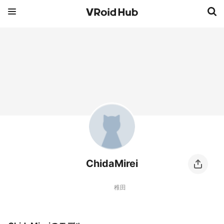
ChidaMirei
稚田