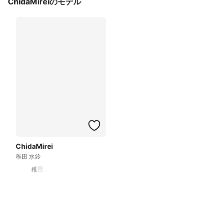
ChidaMireiのモデル
ChidaMirei
稚田 水鈴
稚田